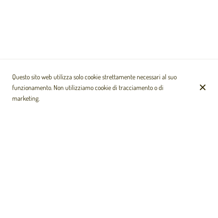
Questo sito web utilizza solo cookie strettamente necessari al suo
funzionamento. Non utilizziamo cookie di tracciamento o di
marketing.
RISTORANTE ECUADORIANO
Vicino alla linea 3 della metropolitana e nel cuore dell'11°
arrondissement di Parigi, Chulla Vida vi invita a esplorare il vostro
palato. Hai solo una vita per viziarti, quindi Chulla Vida ti invita a
scoprire la magia della gastronomia ecuadoriana nel tuo piatto.
Scoprirete una combinazione di sapori e colori che vi farà viaggiare.
Sarete accolti in un ambiente raffinato e caldo che vi sedurrà. Il team
di Chulla Vida ti sta aspettando!