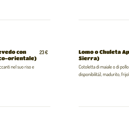
uevedo con
Lomo o Chuleta Ap
23 €
ico-orientale)
Sierra)
ccanti nel suo riso e
Cotoletta di maiale o di poll
disponibilità), madurito, frijol