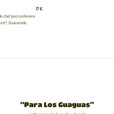
17 €
llo chef può contenere:
uris*, Guacamole,
“Para Los Guaguas”