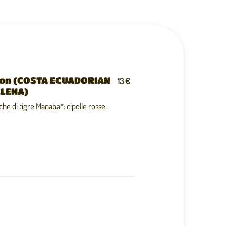
ron (COSTA ECUADORIAN
13 €
ELENA)
che di tigre Manaba*: cipolle rosse,