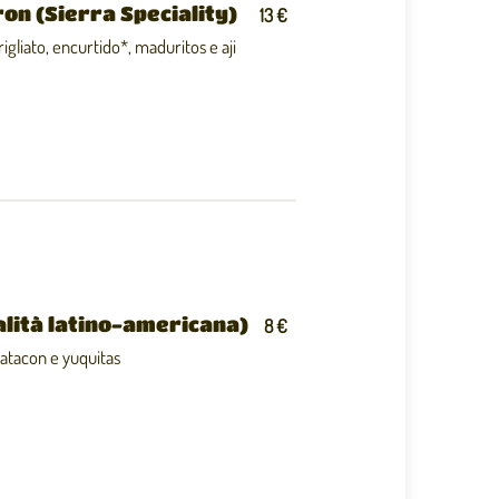
on (Sierra Speciality)
13 €
rigliato, encurtido*, maduritos e aji
lità latino-americana)
8 €
patacon e yuquitas