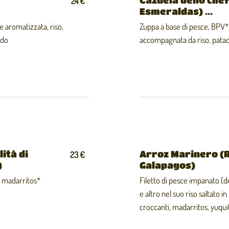
24 €
Esmeraldas) ...
ne aromatizzata, riso,
Zuppa a base di pesce, BPV*, 
ado
accompagnata da riso, patac
ità di
Arroz Marinero (
23 €
)
Galapagos)
, madarritos*
Filetto di pesce impanato (d
e altro nel suo riso saltato
croccanti, madarritos, yuquit