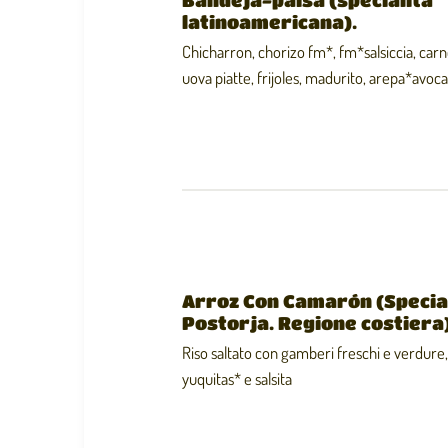
latinoamericana).
Chicharron, chorizo ​​fm*, fm*salsiccia, car
uova piatte, frijoles, madurito, arepa*avoc
Arroz Con Camarón (Special
Postorja. Regione costiera
Riso saltato con gamberi freschi e verdure
yuquitas* e salsita