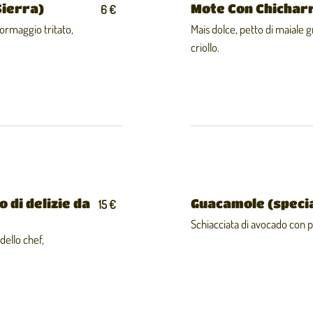
Sierra)
Mote Con Chicharr
6 €
 formaggio tritato,
Mais dolce, petto di maiale g
criollo.
 di delizie da
Guacamole (specia
15 €
Schiacciata di avocado con 
dello chef,