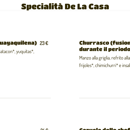
Specialità De La Casa
Guayaquilena)
Churrasco (fusio
23 €
durante il periodo
patacon*, yuquitas*,
Manzo alla griglia, refrito all
frijoles*, chimichurri* e insa
Cazuela dello chef