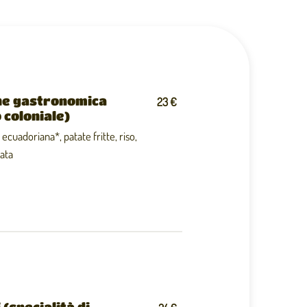
ne gastronomica
23 €
 coloniale)
a ecuadoriana*, patate fritte, riso,
lata
 (specialità di