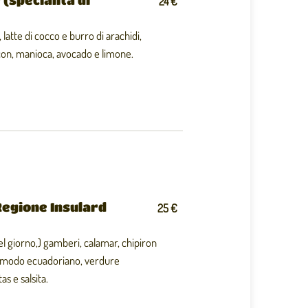
24 €
latte di cocco e burro di arachidi,
on, manioca, avocado e limone.
Regione Insulard
25 €
el giorno,) gamberi, calamar, chipiron
 in modo ecuadoriano, verdure
as e salsita.