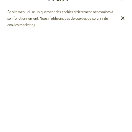
spécialité du
chef
Ce site web utilise uniquement des cookies strictement nécessaires à
Soupe à base de fruits
son fonctionnement. Nous n'utilisons pas de cookies de suivi ni de
de mer, BPV*, lait coco
cookies marketing.
et beurre de cacahuète,
accompagné de riz,
patacon, manioc, avocat
et citron.
Arroz con
23 €
camarón
(spécialité