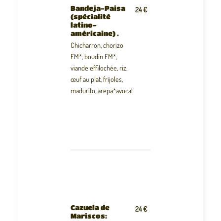
Bandeja-Paisa
24 €
(spécialité
latino-
américaine) .
Chicharron, chorizo
FM*, boudin FM*,
viande effilochée, riz,
œuf au plat, frijoles,
madurito, arepa*avocat
Cazuela de
24 €
Mariscos: