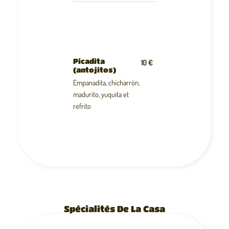
Picadita
10 €
(antojitos)
Empanadita, chicharrón,
madurito, yuquita et
refrito
Spécialités De La Casa