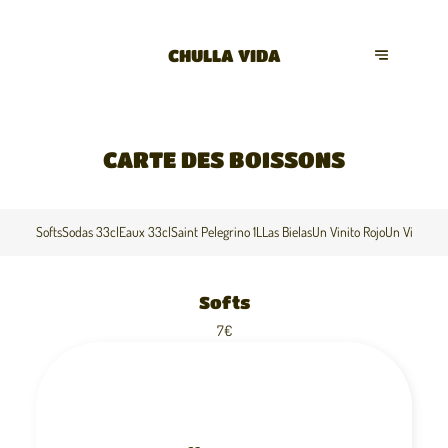
CHULLA VIDA
CARTE DES BOISSONS
Softs
Sodas 33cl
Eaux 33cl
Saint Pelegrino 1L
Las Bielas
Un Vinito Rojo
Un Vinito B
Softs
7€