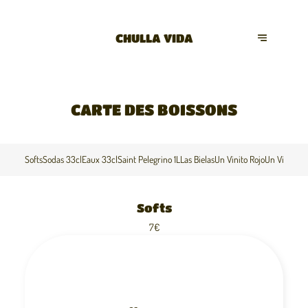
CHULLA VIDA
CARTE DES BOISSONS
Softs
Sodas 33cl
Eaux 33cl
Saint Pelegrino 1L
Las Bielas
Un Vinito Rojo
Un Vinito B
Softs
7€