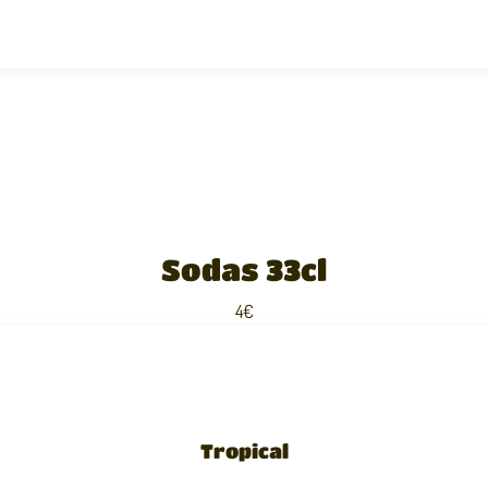
Sodas 33cl
4€
Tropical