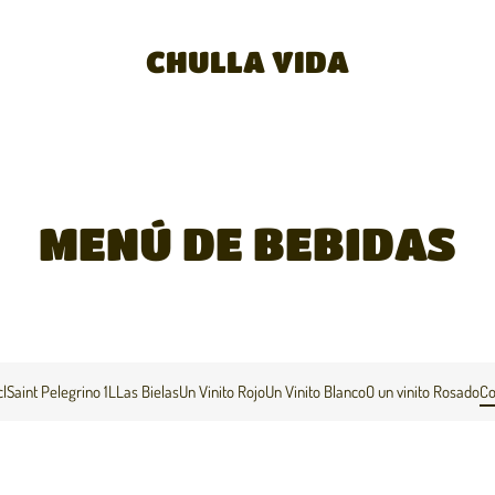
CHULLA VIDA
MENÚ DE BEBIDAS
l
Saint Pelegrino 1L
Las Bielas
Un Vinito Rojo
Un Vinito Blanco
O un vinito Rosado
Co